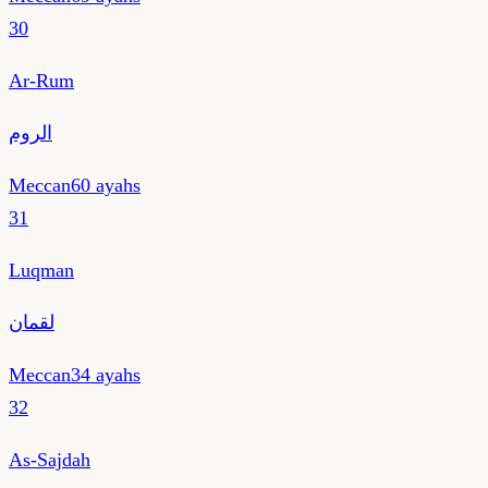
30
Ar-Rum
الروم
Meccan
60
ayahs
31
Luqman
لقمان
Meccan
34
ayahs
32
As-Sajdah