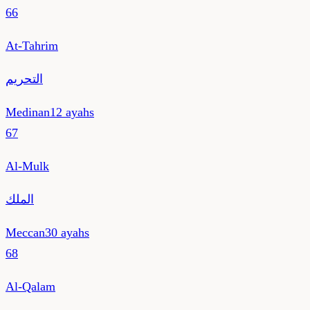
66
At-Tahrim
التحريم
Medinan
12
ayahs
67
Al-Mulk
الملك
Meccan
30
ayahs
68
Al-Qalam