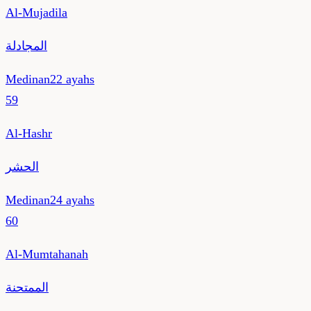
Al-Mujadila
المجادلة
Medinan
22
ayahs
59
Al-Hashr
الحشر
Medinan
24
ayahs
60
Al-Mumtahanah
الممتحنة