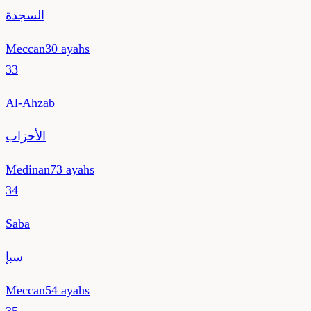
السجدة
Meccan
30
ayahs
33
Al-Ahzab
الأحزاب
Medinan
73
ayahs
34
Saba
سبإ
Meccan
54
ayahs