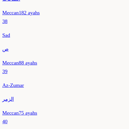
Meccan
182
ayahs
38
Sad
ص
Meccan
88
ayahs
39
Az-Zumar
الزمر
Meccan
75
ayahs
40