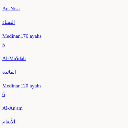
An-Nisa
النساء
Medinan
176
ayahs
5
Al-Ma'idah
المائدة
Medinan
120
ayahs
6
Al-An'am
الأنعام