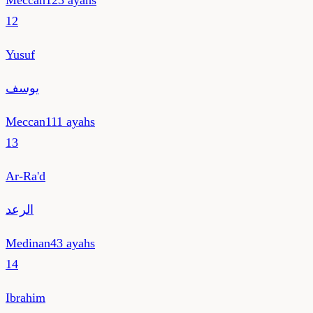
Meccan
123
ayahs
12
Yusuf
يوسف
Meccan
111
ayahs
13
Ar-Ra'd
الرعد
Medinan
43
ayahs
14
Ibrahim