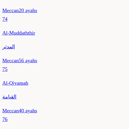
Meccan
20
ayahs
74
Al-Muddaththir
المدثر
Meccan
56
ayahs
75
Al-Qiyamah
القيامة
Meccan
40
ayahs
76