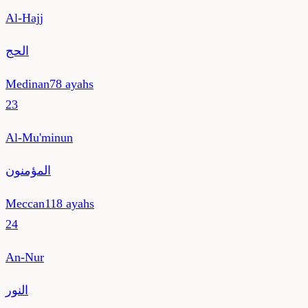
Al-Hajj
الحج
Medinan
78
ayahs
23
Al-Mu'minun
المؤمنون
Meccan
118
ayahs
24
An-Nur
النور