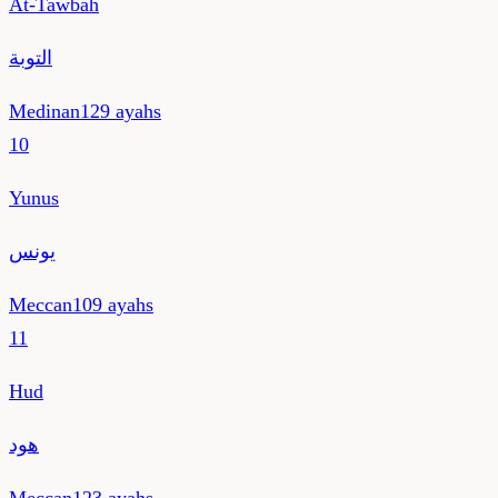
At-Tawbah
التوبة
Medinan
129
ayahs
10
Yunus
يونس
Meccan
109
ayahs
11
Hud
هود