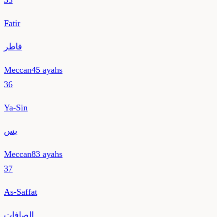
35
Fatir
فاطر
Meccan
45
ayahs
36
Ya-Sin
يس
Meccan
83
ayahs
37
As-Saffat
الصافات