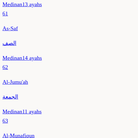
Medinan
13
ayahs
61
As-Saf
الصف
Medinan
14
ayahs
62
Al-Jumu'ah
الجمعة
Medinan
11
ayahs
63
Al-Munafiqun