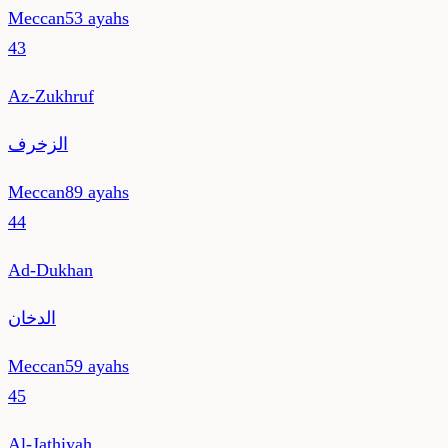
Meccan
53
ayahs
43
Az-Zukhruf
الزخرف
Meccan
89
ayahs
44
Ad-Dukhan
الدخان
Meccan
59
ayahs
45
Al-Jathiyah