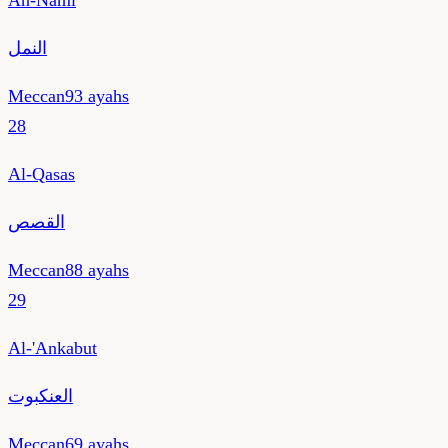
An-Naml
النمل
Meccan
93
ayahs
28
Al-Qasas
القصص
Meccan
88
ayahs
29
Al-'Ankabut
العنكبوت
Meccan
69
ayahs