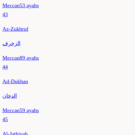
Meccan
53
ayahs
43
Az-Zukhruf
الزخرف
Meccan
89
ayahs
44
Ad-Dukhan
الدخان
Meccan
59
ayahs
45
Al-Jathiyah