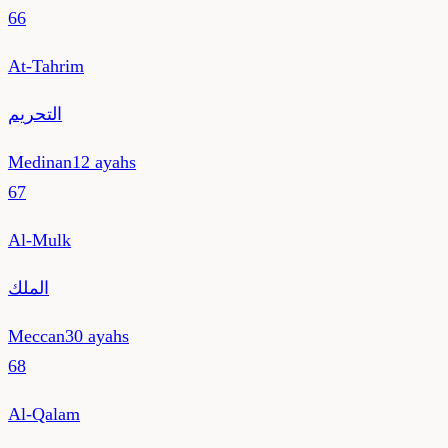
66
At-Tahrim
التحريم
Medinan
12
ayahs
67
Al-Mulk
الملك
Meccan
30
ayahs
68
Al-Qalam