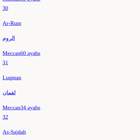
30
Ar-Rum
الروم
Meccan
60
ayahs
31
Luqman
لقمان
Meccan
34
ayahs
32
As-Sajdah