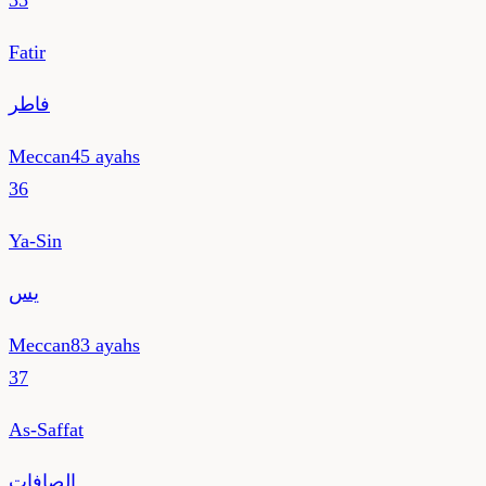
35
Fatir
فاطر
Meccan
45
ayahs
36
Ya-Sin
يس
Meccan
83
ayahs
37
As-Saffat
الصافات