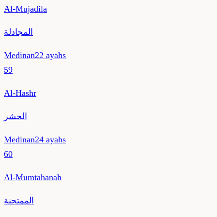
Al-Mujadila
المجادلة
Medinan
22
ayahs
59
Al-Hashr
الحشر
Medinan
24
ayahs
60
Al-Mumtahanah
الممتحنة