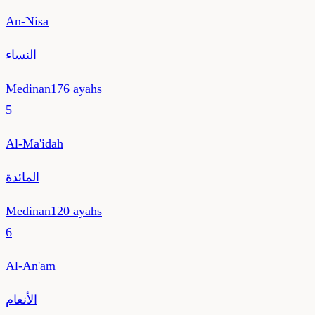
An-Nisa
النساء
Medinan
176
ayahs
5
Al-Ma'idah
المائدة
Medinan
120
ayahs
6
Al-An'am
الأنعام