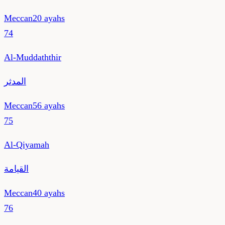
Meccan
20
ayahs
74
Al-Muddaththir
المدثر
Meccan
56
ayahs
75
Al-Qiyamah
القيامة
Meccan
40
ayahs
76