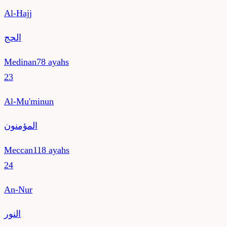
Al-Hajj
الحج
Medinan
78
ayahs
23
Al-Mu'minun
المؤمنون
Meccan
118
ayahs
24
An-Nur
النور