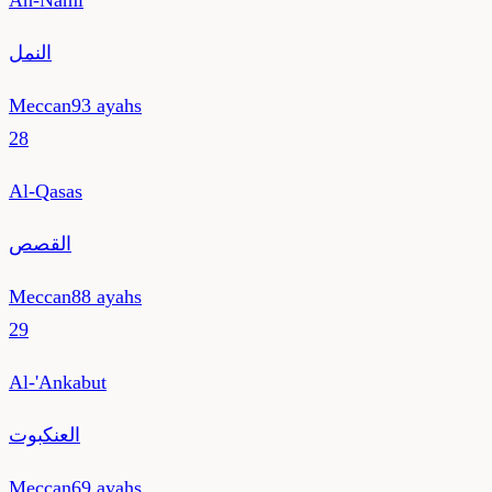
An-Naml
النمل
Meccan
93
ayahs
28
Al-Qasas
القصص
Meccan
88
ayahs
29
Al-'Ankabut
العنكبوت
Meccan
69
ayahs