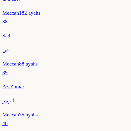
Meccan
182
ayahs
38
Sad
ص
Meccan
88
ayahs
39
Az-Zumar
الزمر
Meccan
75
ayahs
40