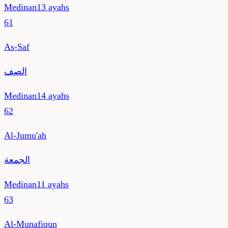
Medinan
13
ayahs
61
As-Saf
الصف
Medinan
14
ayahs
62
Al-Jumu'ah
الجمعة
Medinan
11
ayahs
63
Al-Munafiqun