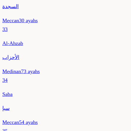
السجدة
Meccan
30
ayahs
33
Al-Ahzab
الأحزاب
Medinan
73
ayahs
34
Saba
سبإ
Meccan
54
ayahs