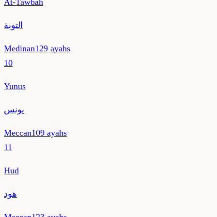
At-Tawbah
التوبة
Medinan
129
ayahs
10
Yunus
يونس
Meccan
109
ayahs
11
Hud
هود