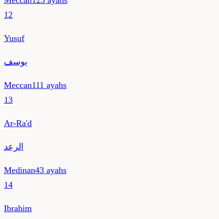
Meccan
123
ayahs
12
Yusuf
يوسف
Meccan
111
ayahs
13
Ar-Ra'd
الرعد
Medinan
43
ayahs
14
Ibrahim