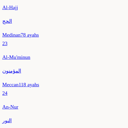
Al-Hajj
الحج
Medinan
78
ayahs
23
Al-Mu'minun
المؤمنون
Meccan
118
ayahs
24
An-Nur
النور