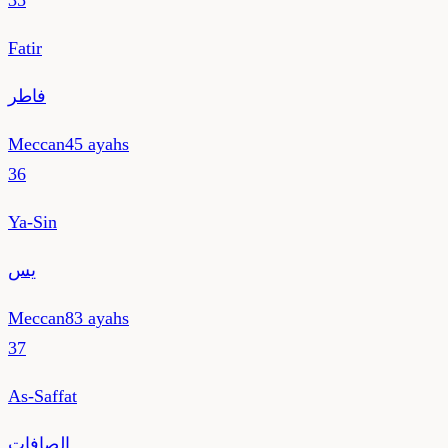
35
Fatir
فاطر
Meccan
45
ayahs
36
Ya-Sin
يس
Meccan
83
ayahs
37
As-Saffat
الصافات