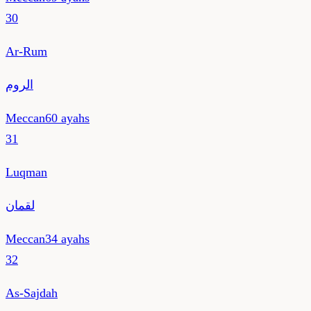
30
Ar-Rum
الروم
Meccan
60
ayahs
31
Luqman
لقمان
Meccan
34
ayahs
32
As-Sajdah