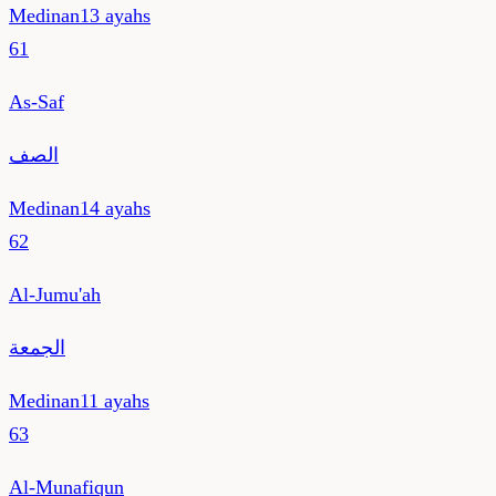
Medinan
13
ayahs
61
As-Saf
الصف
Medinan
14
ayahs
62
Al-Jumu'ah
الجمعة
Medinan
11
ayahs
63
Al-Munafiqun