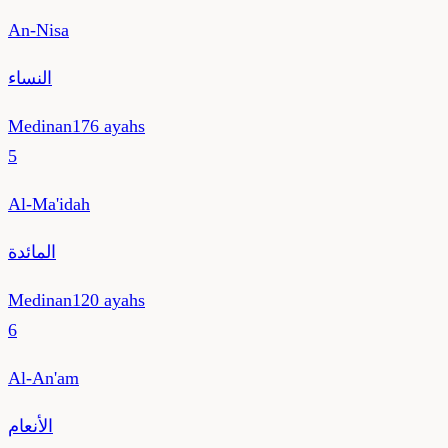
An-Nisa
النساء
Medinan
176
ayahs
5
Al-Ma'idah
المائدة
Medinan
120
ayahs
6
Al-An'am
الأنعام