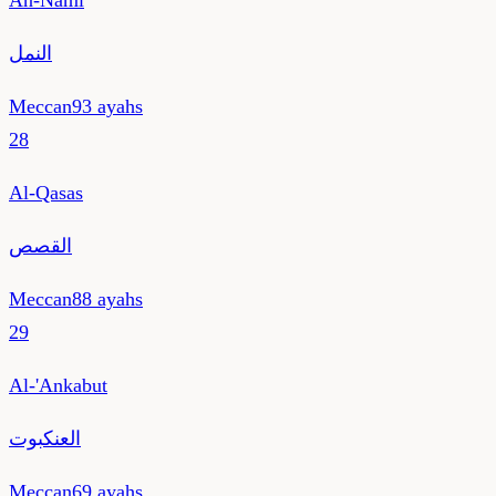
An-Naml
النمل
Meccan
93
ayahs
28
Al-Qasas
القصص
Meccan
88
ayahs
29
Al-'Ankabut
العنكبوت
Meccan
69
ayahs