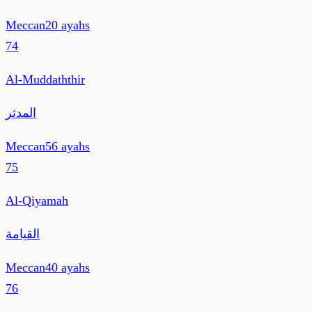
Meccan
20
ayahs
74
Al-Muddaththir
المدثر
Meccan
56
ayahs
75
Al-Qiyamah
القيامة
Meccan
40
ayahs
76