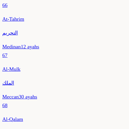
66
At-Tahrim
التحريم
Medinan
12
ayahs
67
Al-Mulk
الملك
Meccan
30
ayahs
68
Al-Qalam