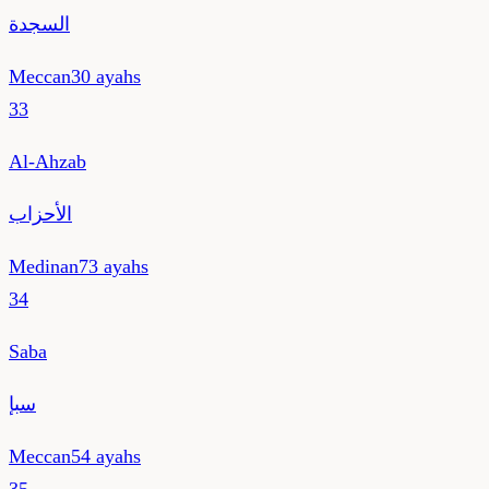
السجدة
Meccan
30
ayahs
33
Al-Ahzab
الأحزاب
Medinan
73
ayahs
34
Saba
سبإ
Meccan
54
ayahs