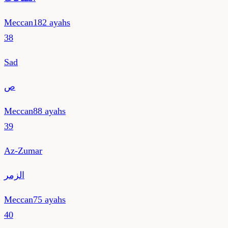
Meccan
182
ayahs
38
Sad
ص
Meccan
88
ayahs
39
Az-Zumar
الزمر
Meccan
75
ayahs
40