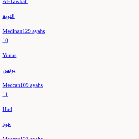
At-Tawbah
التوبة
Medinan
129
ayahs
10
Yunus
يونس
Meccan
109
ayahs
11
Hud
هود