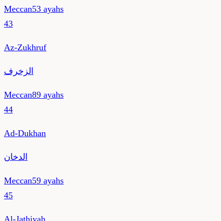
Meccan
53
ayahs
43
Az-Zukhruf
الزخرف
Meccan
89
ayahs
44
Ad-Dukhan
الدخان
Meccan
59
ayahs
45
Al-Jathiyah