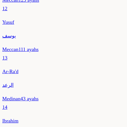
Meccan
123
ayahs
12
Yusuf
يوسف
Meccan
111
ayahs
13
Ar-Ra'd
الرعد
Medinan
43
ayahs
14
Ibrahim