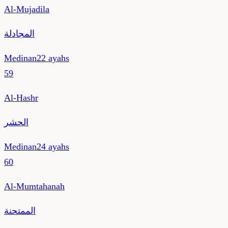
Al-Mujadila
المجادلة
Medinan
22
ayahs
59
Al-Hashr
الحشر
Medinan
24
ayahs
60
Al-Mumtahanah
الممتحنة