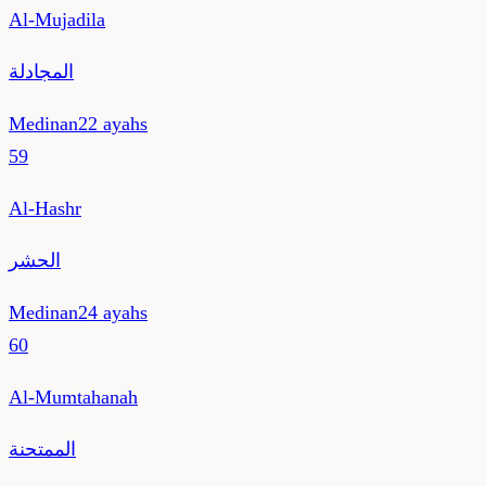
Al-Mujadila
المجادلة
Medinan
22
ayahs
59
Al-Hashr
الحشر
Medinan
24
ayahs
60
Al-Mumtahanah
الممتحنة