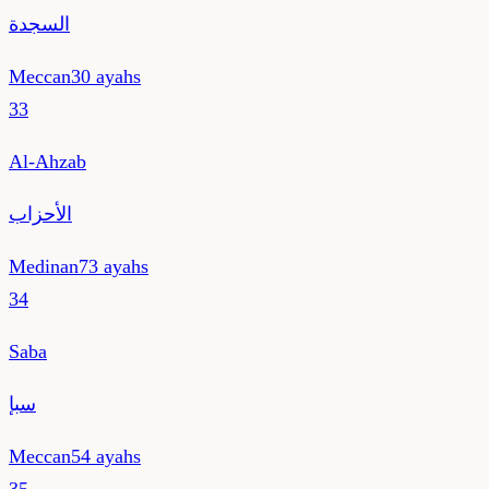
السجدة
Meccan
30
ayahs
33
Al-Ahzab
الأحزاب
Medinan
73
ayahs
34
Saba
سبإ
Meccan
54
ayahs