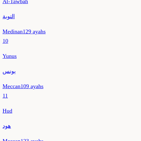
At-Tawbah
التوبة
Medinan
129
ayahs
10
Yunus
يونس
Meccan
109
ayahs
11
Hud
هود