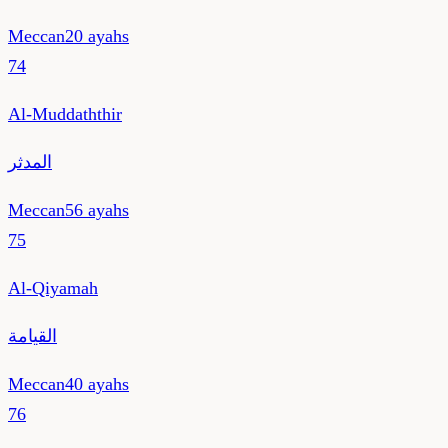
Meccan
20
ayahs
74
Al-Muddaththir
المدثر
Meccan
56
ayahs
75
Al-Qiyamah
القيامة
Meccan
40
ayahs
76