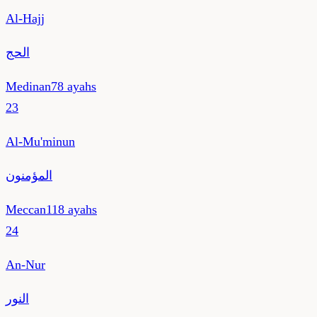
Al-Hajj
الحج
Medinan
78
ayahs
23
Al-Mu'minun
المؤمنون
Meccan
118
ayahs
24
An-Nur
النور