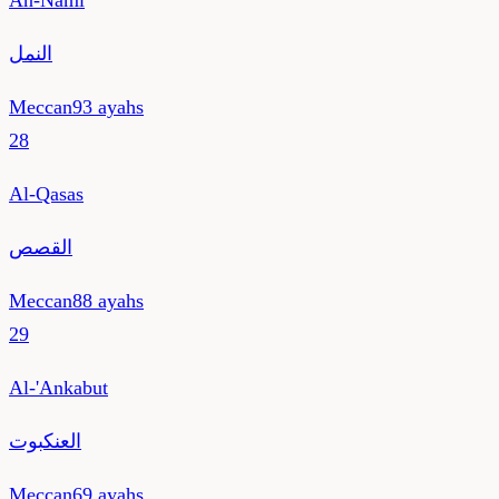
An-Naml
النمل
Meccan
93
ayahs
28
Al-Qasas
القصص
Meccan
88
ayahs
29
Al-'Ankabut
العنكبوت
Meccan
69
ayahs