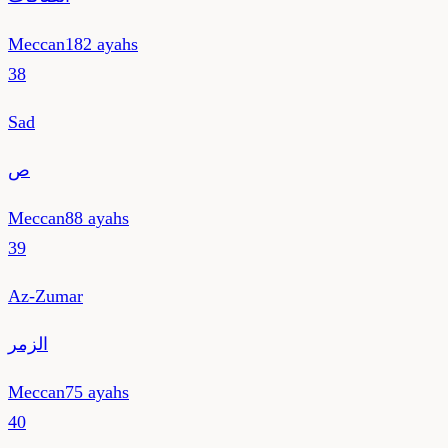
Meccan
182
ayahs
38
Sad
ص
Meccan
88
ayahs
39
Az-Zumar
الزمر
Meccan
75
ayahs
40