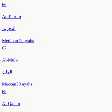
66
At-Tahrim
التحريم
Medinan
12
ayahs
67
Al-Mulk
الملك
Meccan
30
ayahs
68
Al-Qalam