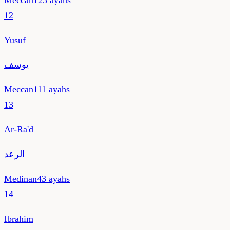
Meccan
123
ayahs
12
Yusuf
يوسف
Meccan
111
ayahs
13
Ar-Ra'd
الرعد
Medinan
43
ayahs
14
Ibrahim