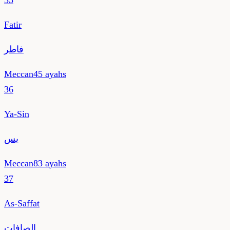
35
Fatir
فاطر
Meccan
45
ayahs
36
Ya-Sin
يس
Meccan
83
ayahs
37
As-Saffat
الصافات