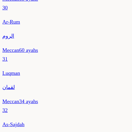
30
Ar-Rum
الروم
Meccan
60
ayahs
31
Luqman
لقمان
Meccan
34
ayahs
32
As-Sajdah