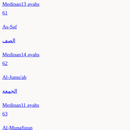
Medinan
13
ayahs
61
As-Saf
الصف
Medinan
14
ayahs
62
Al-Jumu'ah
الجمعة
Medinan
11
ayahs
63
Al-Munafiqun