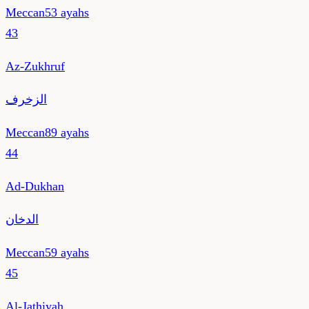
Meccan
53
ayahs
43
Az-Zukhruf
الزخرف
Meccan
89
ayahs
44
Ad-Dukhan
الدخان
Meccan
59
ayahs
45
Al-Jathiyah