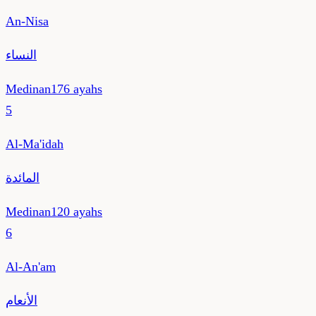
An-Nisa
النساء
Medinan
176
ayahs
5
Al-Ma'idah
المائدة
Medinan
120
ayahs
6
Al-An'am
الأنعام