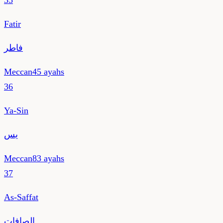
35
Fatir
فاطر
Meccan
45
ayahs
36
Ya-Sin
يس
Meccan
83
ayahs
37
As-Saffat
الصافات