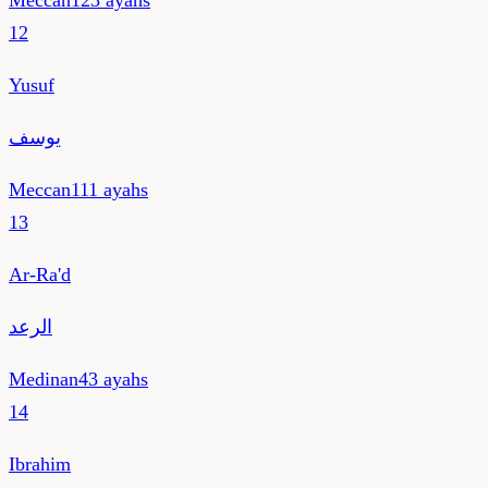
Meccan
123
ayahs
12
Yusuf
يوسف
Meccan
111
ayahs
13
Ar-Ra'd
الرعد
Medinan
43
ayahs
14
Ibrahim