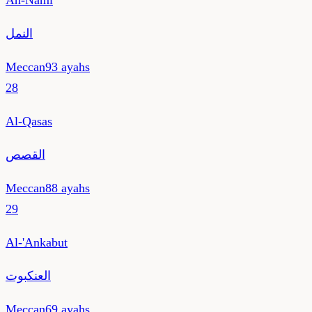
An-Naml
النمل
Meccan
93
ayahs
28
Al-Qasas
القصص
Meccan
88
ayahs
29
Al-'Ankabut
العنكبوت
Meccan
69
ayahs