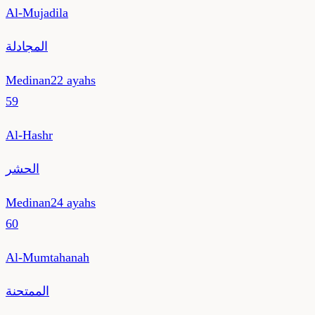
Al-Mujadila
المجادلة
Medinan
22
ayahs
59
Al-Hashr
الحشر
Medinan
24
ayahs
60
Al-Mumtahanah
الممتحنة