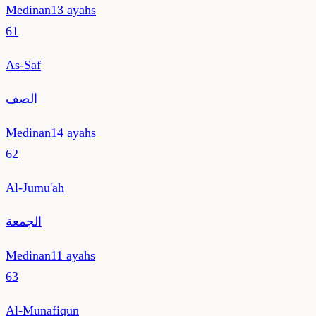
Medinan
13
ayahs
61
As-Saf
الصف
Medinan
14
ayahs
62
Al-Jumu'ah
الجمعة
Medinan
11
ayahs
63
Al-Munafiqun