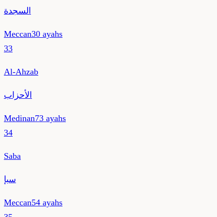
السجدة
Meccan
30
ayahs
33
Al-Ahzab
الأحزاب
Medinan
73
ayahs
34
Saba
سبإ
Meccan
54
ayahs