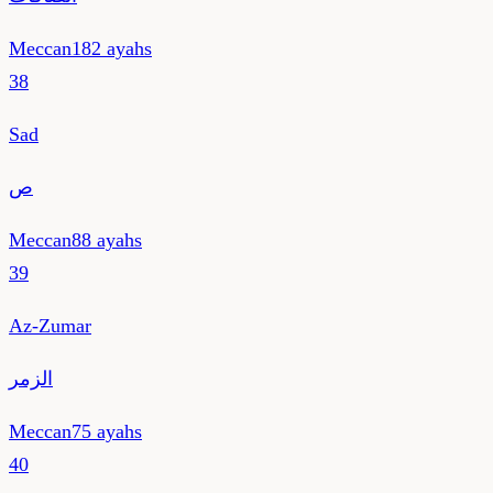
Meccan
182
ayahs
38
Sad
ص
Meccan
88
ayahs
39
Az-Zumar
الزمر
Meccan
75
ayahs
40