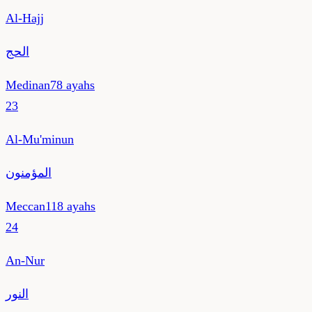
Al-Hajj
الحج
Medinan
78
ayahs
23
Al-Mu'minun
المؤمنون
Meccan
118
ayahs
24
An-Nur
النور