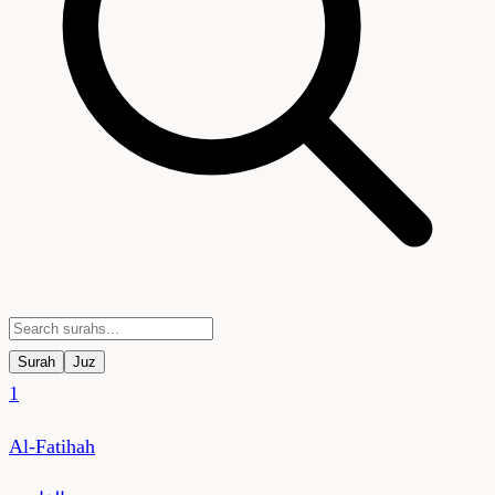
Surah
Juz
1
Al-Fatihah