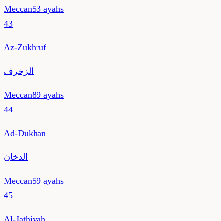
Meccan
53
ayahs
43
Az-Zukhruf
الزخرف
Meccan
89
ayahs
44
Ad-Dukhan
الدخان
Meccan
59
ayahs
45
Al-Jathiyah