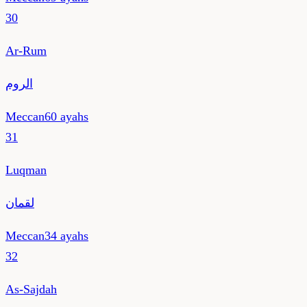
30
Ar-Rum
الروم
Meccan
60
ayahs
31
Luqman
لقمان
Meccan
34
ayahs
32
As-Sajdah