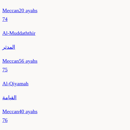
Meccan
20
ayahs
74
Al-Muddaththir
المدثر
Meccan
56
ayahs
75
Al-Qiyamah
القيامة
Meccan
40
ayahs
76