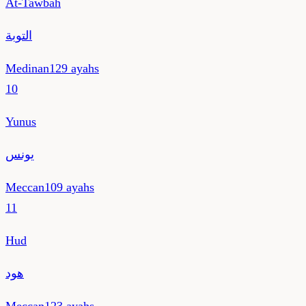
At-Tawbah
التوبة
Medinan
129
ayahs
10
Yunus
يونس
Meccan
109
ayahs
11
Hud
هود