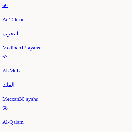
66
At-Tahrim
التحريم
Medinan
12
ayahs
67
Al-Mulk
الملك
Meccan
30
ayahs
68
Al-Qalam