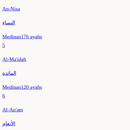
An-Nisa
النساء
Medinan
176
ayahs
5
Al-Ma'idah
المائدة
Medinan
120
ayahs
6
Al-An'am
الأنعام