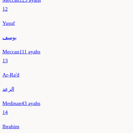
Meccan
123
ayahs
12
Yusuf
يوسف
Meccan
111
ayahs
13
Ar-Ra'd
الرعد
Medinan
43
ayahs
14
Ibrahim