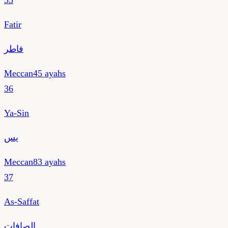
35
Fatir
فاطر
Meccan
45
ayahs
36
Ya-Sin
يس
Meccan
83
ayahs
37
As-Saffat
الصافات