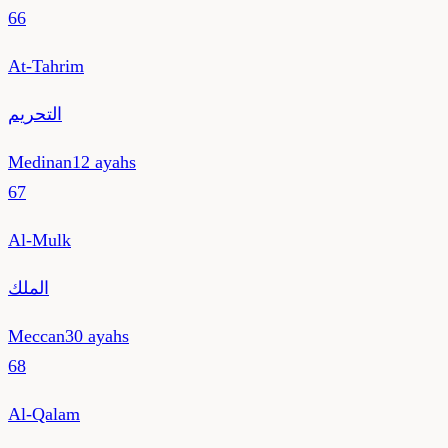
66
At-Tahrim
التحريم
Medinan
12
ayahs
67
Al-Mulk
الملك
Meccan
30
ayahs
68
Al-Qalam