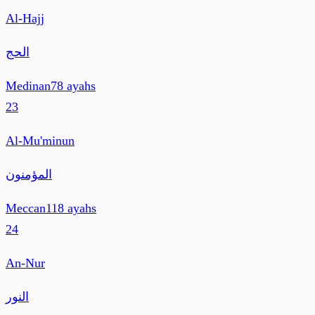
Al-Hajj
الحج
Medinan
78
ayahs
23
Al-Mu'minun
المؤمنون
Meccan
118
ayahs
24
An-Nur
النور