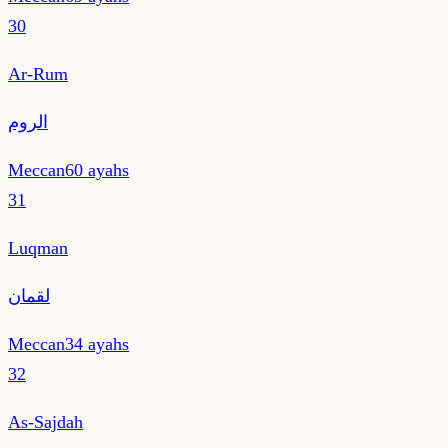
30
Ar-Rum
الروم
Meccan
60
ayahs
31
Luqman
لقمان
Meccan
34
ayahs
32
As-Sajdah