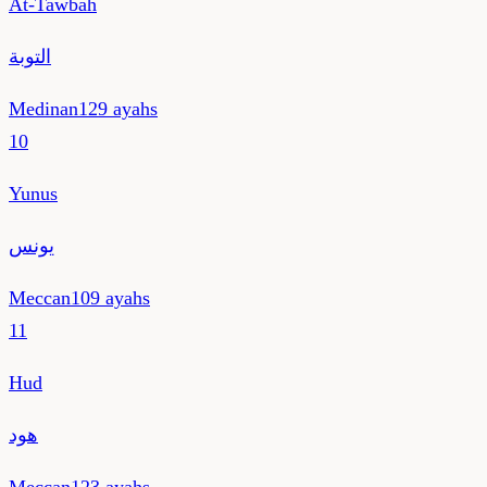
At-Tawbah
التوبة
Medinan
129
ayahs
10
Yunus
يونس
Meccan
109
ayahs
11
Hud
هود