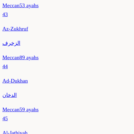
Meccan
53
ayahs
43
Az-Zukhruf
الزخرف
Meccan
89
ayahs
44
Ad-Dukhan
الدخان
Meccan
59
ayahs
45
Al-Jathiyah