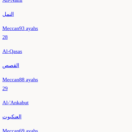
An-Naml
النمل
Meccan
93
ayahs
28
Al-Qasas
القصص
Meccan
88
ayahs
29
Al-'Ankabut
العنكبوت
Meccan
69
ayahs