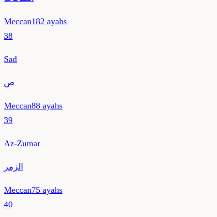
Meccan
182
ayahs
38
Sad
ص
Meccan
88
ayahs
39
Az-Zumar
الزمر
Meccan
75
ayahs
40