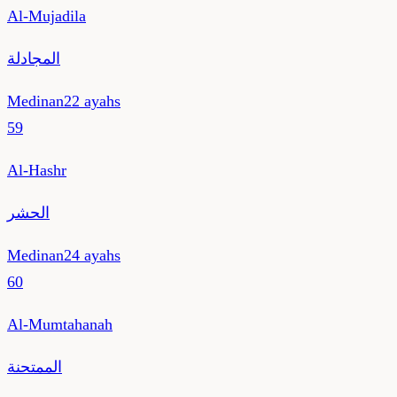
Al-Mujadila
المجادلة
Medinan
22
ayahs
59
Al-Hashr
الحشر
Medinan
24
ayahs
60
Al-Mumtahanah
الممتحنة