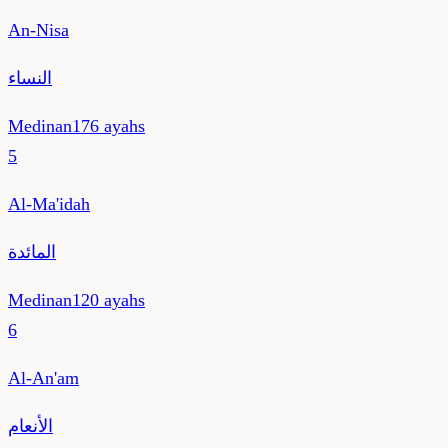
An-Nisa
النساء
Medinan
176
ayahs
5
Al-Ma'idah
المائدة
Medinan
120
ayahs
6
Al-An'am
الأنعام