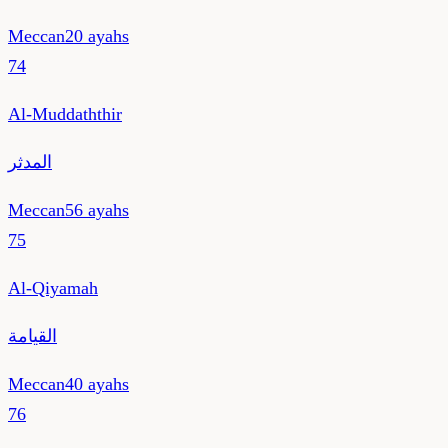
Meccan
20
ayahs
74
Al-Muddaththir
المدثر
Meccan
56
ayahs
75
Al-Qiyamah
القيامة
Meccan
40
ayahs
76