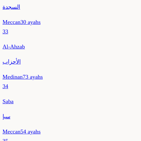
السجدة
Meccan
30
ayahs
33
Al-Ahzab
الأحزاب
Medinan
73
ayahs
34
Saba
سبإ
Meccan
54
ayahs