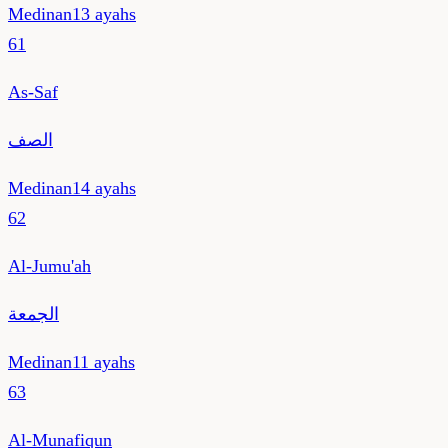
Medinan
13
ayahs
61
As-Saf
الصف
Medinan
14
ayahs
62
Al-Jumu'ah
الجمعة
Medinan
11
ayahs
63
Al-Munafiqun